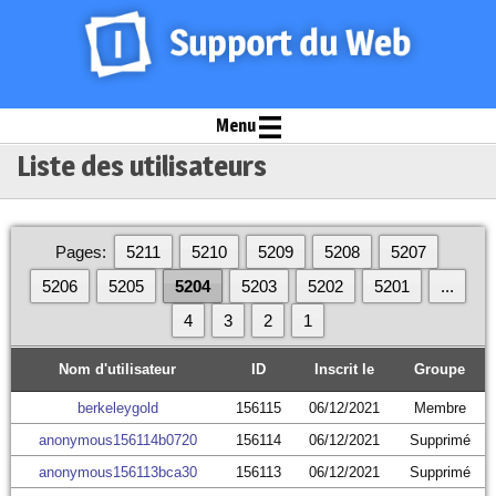
Menu
Liste des utilisateurs
Pages:
5211
5210
5209
5208
5207
5206
5205
5204
5203
5202
5201
...
4
3
2
1
Nom d'utilisateur
ID
Inscrit le
Groupe
berkeleygold
156115
06/12/2021
Membre
anonymous156114b0720
156114
06/12/2021
Supprimé
anonymous156113bca30
156113
06/12/2021
Supprimé