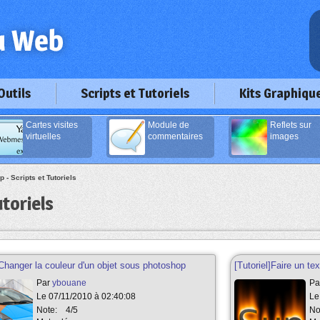
Outils
Scripts et Tutoriels
Kits Graphiqu
Cartes visites
Module de
Reflets sur
virtuelles
commentaires
images
 - Scripts et Tutoriels
toriels
]Changer la couleur d'un objet sous photoshop
[Tutoriel]Faire un t
Par
ybouane
Pa
Le 07/11/2010 à 02:40:08
Le
Note:
4/5
No