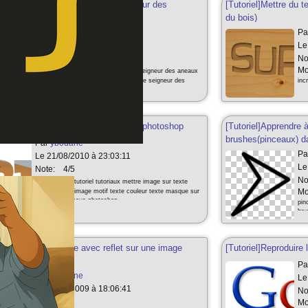
]Faire un texte en or style "Le seigneur des
[Tutoriel]Mettre du t
du bois)
Par
ybouane
Pa
Le 02/05/2009 à 01:34:53
Le
Note:
4/5
No
Mots clés:
Mo
tutoriel tutoriaux texte seigneur des aneaux
lord of the rings texte en or metal style seigneur des
inc
anneaux sous photoshop
]Mettre une image sur du texte sous photoshop
[Tutoriel]Apprendre à
brushes(pinceaux) d
Par
ybouane
Pa
Le 21/08/2010 à 23:03:11
Le
Note:
4/5
No
Mots clés:
tutoriel tutoriaux mettre image sur texte
incruster une image motif texte couleur texte masque sur
Mo
image photo sous photoshop
pin
bru
]Effet de perspective avec reflet sur une image
[Tutoriel]Reproduire
toshop
Pa
Par
ybouane
Le
Le 20/02/2009 à 18:06:41
No
Note:
4/5
Mo