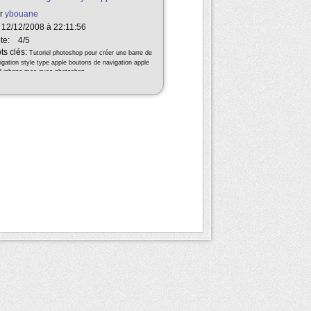
r
ybouane
 12/12/2008 à 22:11:56
te:
4/5
ts clés:
Tutoriel photoshop pour créer une barre de
igation style type apple boutons de navigation apple
d iphone mac avec photoshop