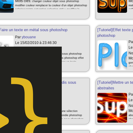
Mots clés:
Mo
changer couleur objet sous photoshop
modifier couleur remplacer la couleur d'un objet photoshop
rea
coloriser teinte saturation selection ctrl+u modifier la
enf
couleur d'un objet sous photoshop
]Faire un texte en métal sous photoshop
[Tutoriel]Effet texte
photoshop
Par
ybouane
Pa
Le 15/02/2010 à 23:46:30
Le
Note:
4/5
No
Mots clés:
faire un texte metalique sous photoshop
acier metal or realiste texte metal sous photoshop effet
Mo
metal sur texte avec photoshop chromer un texte
gon
photohsop effet texte metal gris
pho
]Faire un rectangle avec angles arrondis sous
[Tutoriel]Mettre un 
p
abstraites
Par
ybouane
Pa
Le 14/11/2009 à 22:24:28
Le
Note:
4/5
No
Mots clés:
Mo
rectangle arrondis faire une sélection
rectangle arrondis photoshop boite arrondie photoshop
abs
faire un rectangle avec angles arrondis sous photoshop
abs
sélection arrondie bords coins arrondis photoshop