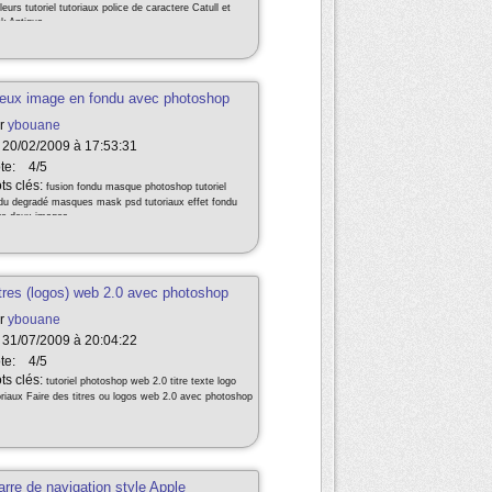
leurs tutoriel tutoriaux police de caractere Catull et
k Antiqua
 deux image en fondu avec photoshop
r
ybouane
 20/02/2009 à 17:53:31
te:
4/5
ts clés:
fusion fondu masque photoshop tutoriel
du degradé masques mask psd tutoriaux effet fondu
re deux images
titres (logos) web 2.0 avec photoshop
r
ybouane
 31/07/2009 à 20:04:22
te:
4/5
ts clés:
tutoriel photoshop web 2.0 titre texte logo
oriaux Faire des titres ou logos web 2.0 avec photoshop
arre de navigation style Apple