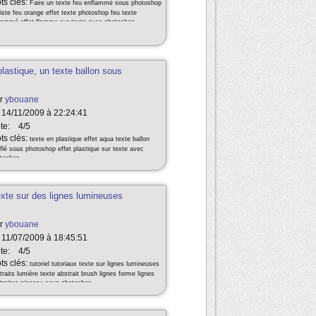
ts clés:
Faire un texte feu enflammé sous photoshop
liste feu orange effet texte photoshop feu texte
lammé effet flamme sur texte avec photoshop
 plastique, un texte ballon sous
r
ybouane
 14/11/2009 à 22:24:41
te:
4/5
ts clés:
texte en plastique effet aqua texte ballon
flé sous photoshop effet plastique sur texte avec
toshop
texte sur des lignes lumineuses
r
ybouane
 11/07/2009 à 18:45:51
te:
4/5
ts clés:
tutoriel tutoriaux texte sur lignes lumineuses
traits lumière texte abstrait brush lignes forme lignes
traites pinceau sous photoshop