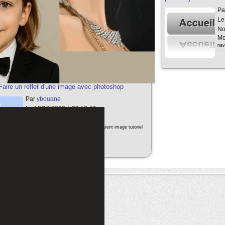
Par
ybouane
Pa
Le 21/08/2010 à 18:42:10
Le
Note:
4/5
No
Mots clés:
Mo
Tutoriel gratuit pour faire des boutons web
2.0 sous photoshop tutoriaux photoshop bouton web 2.0
nav
degradé facil
ipo
]Faire un reflet d'une image avec photoshop
Par
ybouane
Le 12/12/2008 à 22:13:47
Note:
4/5
Mots clés:
photoshop reflet transparent image tutoriel
tuto effet reflection