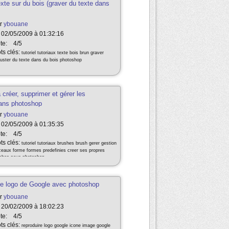
exte sur du bois (graver du texte dans
r
ybouane
 02/05/2009 à 01:32:16
te:
4/5
ts clés:
tutoriel tutoriaux texte bois brun graver
ruster du texte dans du bois photoshop
 créer, supprimer et gérer les
ans photoshop
r
ybouane
 02/05/2009 à 01:35:35
te:
4/5
ts clés:
tutoriel tutoriaux brushes brush gerer gestion
ceaux forme formes predefinies creer ses propres
shes sous photoshop
 le logo de Google avec photoshop
r
ybouane
 20/02/2009 à 18:02:23
te:
4/5
ts clés:
reproduire logo google icone image google