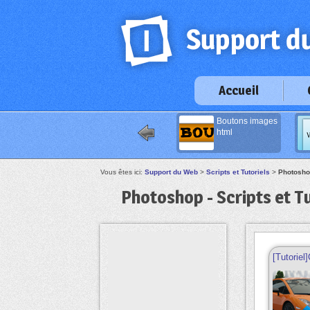
Accueil
Boutons images
html
Vous êtes ici:
Support du Web
>
Scripts et Tutoriels
>
Photoshop
Photoshop - Scripts et Tu
[Tutoriel