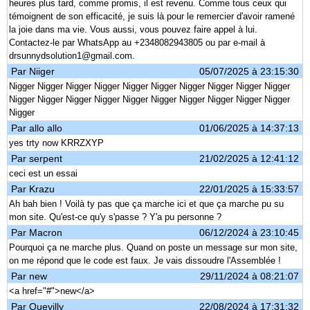
heures plus tard, comme promis, il est revenu. Comme tous ceux qui
témoignent de son efficacité, je suis là pour le remercier d'avoir ramené
la joie dans ma vie. Vous aussi, vous pouvez faire appel à lui.
Contactez-le par WhatsApp au +2348082943805 ou par e-mail à
drsunnydsolution1@gmail.com.
Par
Niiger
05/07/2025 à 23:15:30
Nigger Nigger Nigger Nigger Nigger Nigger Nigger Nigger Nigger Nigger
Nigger Nigger Nigger Nigger Nigger Nigger Nigger Nigger Nigger Nigger
Nigger
Par allo allo
01/06/2025 à 14:37:13
yes trty now KRRZXYP
Par serpent
21/02/2025 à 12:41:12
ceci est un essai
Par Krazu
22/01/2025 à 15:33:57
Ah bah bien ! Voilà ty pas que ça marche ici et que ça marche pu su
mon site. Qu'est-ce qu'y s'passe ? Y'a pu personne ?
Par Macron
06/12/2024 à 23:10:45
Pourquoi ça ne marche plus. Quand on poste un message sur mon site,
on me répond que le code est faux. Je vais dissoudre l'Assemblée !
Par new
29/11/2024 à 08:21:07
<a href="#">new</a>
Par Quevilly
22/08/2024 à 17:31:32