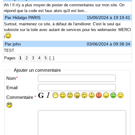
Ah ! Il n'y a plus moyen de poster de commentaires sur mon site. On
répond que la code est faux alors qu'il est bon...
Par
Hidalgo PARIS
15/06/2024 à 19:19:41
Surtout, maintenez ce site, à défaut de l'améliorer. C'est le seul qui
subsiste sur la toile avec autant de services pour les webmaster. MERCI
!
Par john
03/06/2024 à 09:38:34
TEST
Pages:
1
2
3
4
5
[..]
Ajouter un commentaire
Nom
*
Email
Commentaire
*