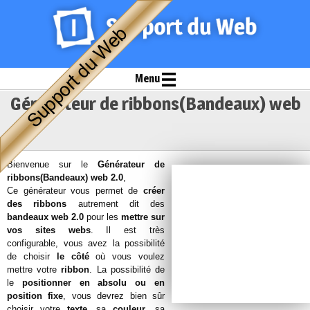
Menu
Générateur de ribbons(Bandeaux) web
2.0
Bienvenue sur le
Générateur de
ribbons(Bandeaux) web 2.0
,
Ce générateur vous permet de
créer
des ribbons
autrement dit des
bandeaux web 2.0
pour les
mettre sur
vos sites webs
. Il est très
configurable, vous avez la possibilité
de choisir
le côté
où vous voulez
mettre votre
ribbon
. La possibilité de
le
positionner en absolu ou en
position fixe
, vous devrez bien sûr
choisir votre
texte
, sa
couleur
, sa