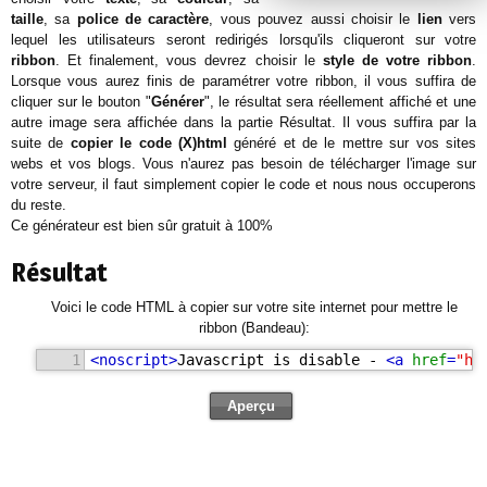
taille
, sa
police de caractère
, vous pouvez aussi choisir le
lien
vers
lequel les utilisateurs seront redirigés lorsqu'ils cliqueront sur votre
ribbon
. Et finalement, vous devrez choisir le
style de votre ribbon
.
Lorsque vous aurez finis de paramétrer votre ribbon, il vous suffira de
cliquer sur le bouton "
Générer
", le résultat sera réellement affiché et une
autre image sera affichée dans la partie Résultat. Il vous suffira par la
suite de
copier le code (X)html
généré et de le mettre sur vos sites
webs et vos blogs. Vous n'aurez pas besoin de télécharger l'image sur
votre serveur, il faut simplement copier le code et nous nous occuperons
du reste.
Ce générateur est bien sûr gratuit à 100%
Résultat
Voici le code HTML à copier sur votre site internet pour mettre le
ribbon (Bandeau):
1
<
noscript
>
Javascript is disable - 
<
a
href
=
"ht