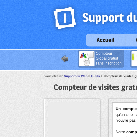
Accueil
Compteur
Global gratuit
sans inscription
Vous êtes ici:
Support du Web
>
Outils
>
Compteur de visites gr
Compteur de visites gratu
Un compteu
qu'un site 
n'ouvre pas
Notre
compt