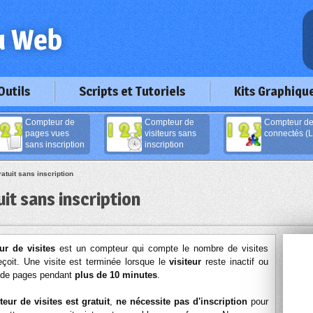
Outils
Scripts et Tutoriels
Kits Graphiqu
Compteur de
Compteur de
Compteur d
pages vues
visiteurs sans
connectés (L
sans inscription
inscription
atuit sans inscription
it sans inscription
r de visites
est un compteur qui compte le nombre de visites
reçoit. Une visite est terminée lorsque le
visiteur
reste inactif ou
 de pages pendant
plus de 10 minutes
.
eur de visites est gratuit
,
ne nécessite pas d'inscription
pour