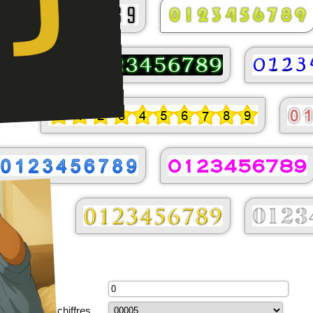
s
itiale:
minimal de chiffres