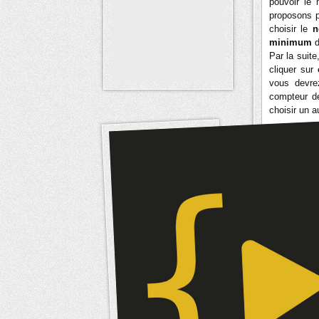
pouvoir le 
proposons 
choisir le
n
minimum
d
Par la suite,
cliquer sur
vous devrez
compteur de
choisir un a
Styles