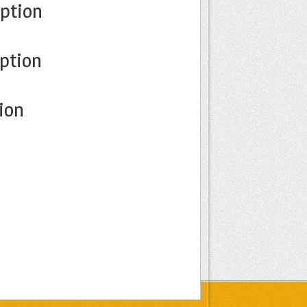
iption
ption
ion