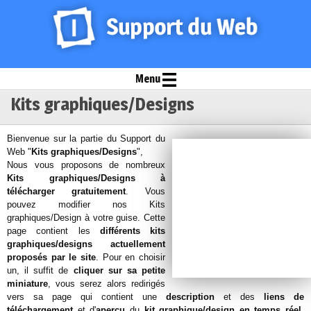
Menu
Kits graphiques/Designs
Bienvenue sur la partie du Support du
Web "
Kits graphiques/Designs
",
Nous vous proposons de nombreux
Kits graphiques/Designs à
télécharger gratuitement
. Vous
pouvez modifier nos Kits
graphiques/Design à votre guise. Cette
page contient les
différents kits
graphiques/designs actuellement
proposés par le site
. Pour en choisir
un, il suffit de
cliquer sur sa petite
miniature
, vous serez alors redirigés
vers sa page qui contient une
description
et des
liens de
téléchargement
et d'
aperçu
du
kit graphique/design en temps réel
.