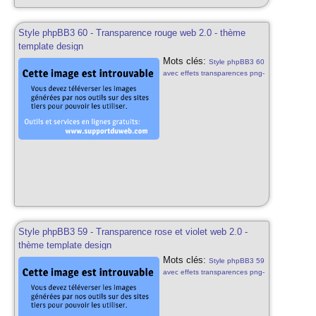
Style phpBB3 60 - Transparence rouge web 2.0 - thème
template design
Mots clés:
Style phpBB3 60
avec effets transparences png-
24 css3 html5 rouge web 2.0
thème phpbb3 template design
pour phpbb3 60 styles phpbb3
gratuits rouge
Style phpBB3 59 - Transparence rose et violet web 2.0 -
thème template design
Mots clés:
Style phpBB3 59
avec effets transparences png-
24 css3 html5 rose et violet
web 2.0 th? phpbb3 template
design pour phpbb3 59 styles
phpbb3 gratuits rose et violet