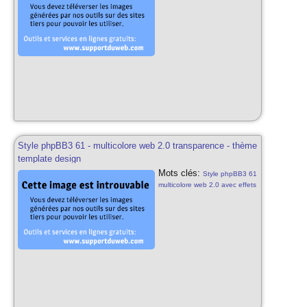
transparences png-24 css3
html5 rouge web 2.0 thème
phpbb3 template design pour
phpbb3 62 styles phpbb3
gratuits rouge transparent
Style phpBB3 61 - multicolore web 2.0 transparence - thème
template design
Mots clés:
Style phpBB3 61
multicolore web 2.0 avec effets
transparences png-24 css3
html5 multicolore web 2.0
thème phpbb3 template design
pour phpbb3 61 styles phpbb3
gratuits multicolore transparent