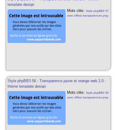
template design
Mots clés:
Style phpBB3 57
avec effets transparences png-
24 css3 html5 bleu web 2.0 th?
phpbb3 template design pour
phpbb3 57 styles phpbb3
gratuits bleu
Style phpBB3 56 - Transparence jaune et orange web 2.0 -
thème template design
Mots clés:
Style phpBB3 56
avec effets transparences png-
24 css3 html5 jaune orange
web 2.0 th? phpbb3 template
design pour phpbb3 56 styles
phpbb3 gratuits jaune et
orange