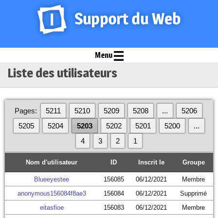
Menu
Liste des utilisateurs
Pages:
5211
5210
5209
5208
...
5206
5205
5204
5203
5202
5201
5200
...
4
3
2
1
Nom d'utilisateur
ID
Inscrit le
Groupe
Blueeyestee
156085
06/12/2021
Membre
anonymous156084f8ae3
156084
06/12/2021
Supprimé
eitasfioe
156083
06/12/2021
Membre