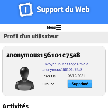
Menu
Profil d'un utilisateur
anonymous156101c75a8
Envoyer un Message Privé à
anonymous156101c75a8
06/12/2021
Inscrit le
Supprimé
Groupe
Activités