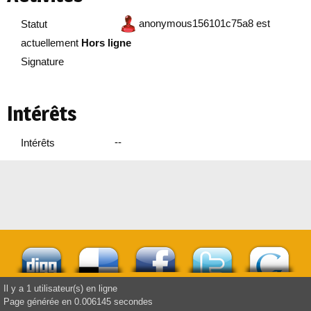
anonymous156101c75a8 est
Statut
actuellement
Hors ligne
Signature
Intérêts
--
Intérêts
Il y a 1 utilisateur(s) en ligne
Page générée en 0.006145 secondes