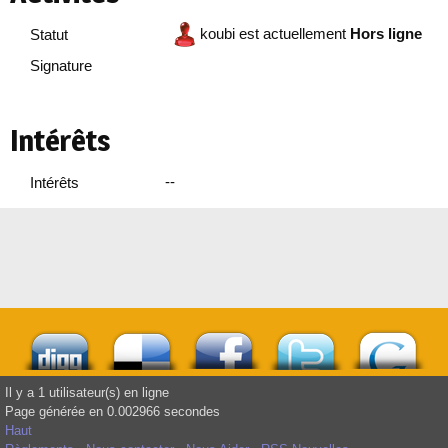
koubi est actuellement
Hors ligne
Statut
Signature
Intérêts
--
Intérêts
Il y a 1 utilisateur(s) en ligne
Page générée en 0.002966 secondes
Haut