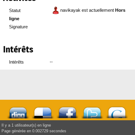
navikayak est actuellement
Hors
Statut
ligne
Signature
Intérêts
--
Intérêts
Il y a 1 utilisateur(s) en ligne
Page générée en 0.002729 secondes