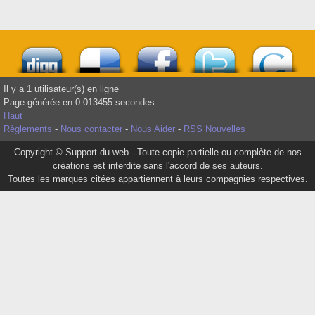
Il y a 1 utilisateur(s) en ligne
Page générée en 0.013455 secondes
Haut
Règlements
-
Nous contacter
-
Nous Aider
-
RSS Nouvelles
Copyright © Support du web - Toute copie partielle ou complète de nos
créations est interdite sans l'accord de ses auteurs.
Toutes les marques citées appartiennent à leurs compagnies respectives.