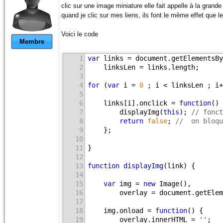
clic sur une image miniature elle fait appelle à la grand
quand je clic sur mes liens, ils font le même effet que 
Voici le code
Membre
1
var
 links = document.getElementsB
2
    linksLen = links.length;
3
4
for
 (
var
 i = 
0
 ; i < linksLen ; i+
5
6
    links[i].onclick = 
function
() 
7
        displayImg(
this
); 
// fonct
8
return
false
; 
//  on bloqu
9
    };
10
11
}
12
13
function
displayImg
(link)
 {
14
15
var
 img = 
new
 Image(),
16
        overlay = document.getElem
17
18
    img.onload = 
function
() {
19
        overlay.innerHTML = 
''
;