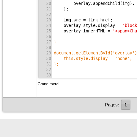
20
        overlay.appendChild(img);
21
    };
22
23
    img.src = link.href;
24
    overlay.style.display = 
'block
25
    overlay.innerHTML = 
'<span>Cha
26
27
}
28
29
document.getElementById('overlay')
30
    this.style.display = 'none';
31
};
32
33
Grand merci
Pages:
1