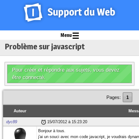
Menu
Problème sur javascript
Pour créer et répondre aux sujets, vous devez
être connecté.
Pages:
1
Auteur
Mess
dyc89
15/07/2012 à 15:23:20
Bonjour à tous.
j'ai un souci avec mon code javacript, je voudrais dyn