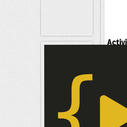
Activ
Statut
Signatu
Intér
Intérêts