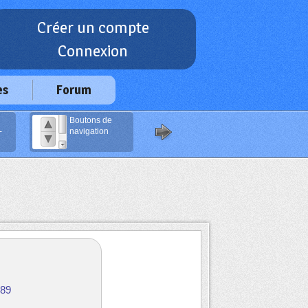
Créer un compte
Connexion
es
Forum
Boutons de
Compresseur de
-
navigation
Code Javascript
c89