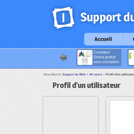
Accueil
Compteur
Global gratuit
sans inscription
Vous êtes ici:
Support du Web
>
All users
>
Profil d'un utilisate
Profil d'un utilisateur