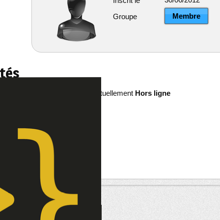
Inscrit le
Membre
Groupe
ités
dyc89 est actuellement
Hors ligne
re
êts
--