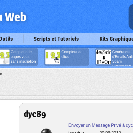
Outils
Scripts et Tutoriels
Kits Graphiqu
Compteur de
Compteur de
Générateur
pages vues
clics
d'Emails Anti
sans inscription
Spam
(Javascript)
ur
dyc89
Envoyer un Message Privé à dy
30/06/2012