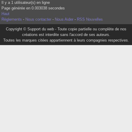
Il y a 1 utilisateur(s) en ligne
Page générée en 0.003038 secondes
Haut
Règlements
-
Nous contacter
-
Nous Aider
-
RSS Nouvelles
Copyright © Support du web - Toute copie partielle ou complète de nos
créations est interdite sans l'accord de ses auteurs.
Toutes les marques citées appartiennent à leurs compagnies respectives.