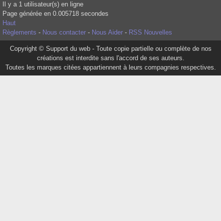
Il y a 1 utilisateur(s) en ligne
Page générée en 0.005718 secondes
Haut
Règlements
-
Nous contacter
-
Nous Aider
-
RSS Nouvelles
Copyright © Support du web - Toute copie partielle ou complète de nos
créations est interdite sans l'accord de ses auteurs.
Toutes les marques citées appartiennent à leurs compagnies respectives.