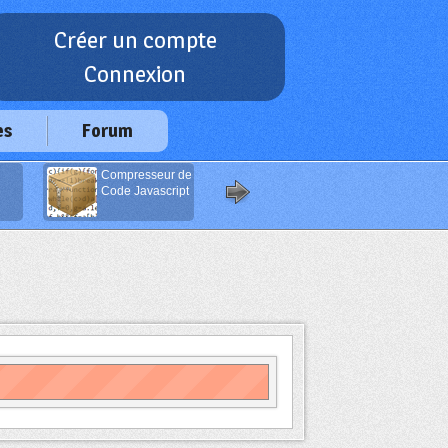
Créer un compte
Connexion
es
Forum
Compresseur de
Générateur
Code Javascript
d'Emails Anti-
Spam
(Javascript)