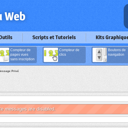
Outils
Scripts et Tutoriels
Kits Graphiqu
Compteur de
Compteur de
Boutons de
pages vues
clics
navigation
sans inscription
essage Privé
te messages are disabled.