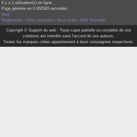
Il y a 1 utilisateur(s) en ligne
Page générée en 0.002593 secondes
Haut
Règlements
-
Nous contacter
-
Nous Aider
-
RSS Nouvelles
Copyright © Support du web - Toute copie partielle ou complète de nos
créations est interdite sans l'accord de ses auteurs.
Toutes les marques citées appartiennent à leurs compagnies respectives.