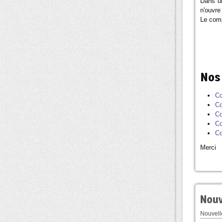
Dans un
n'ouvre
Le comp
Nos
Co
Co
Co
Co
Co
Merci
Nouv
Nouvelle