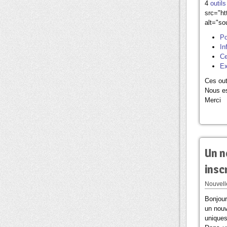
4
outil
src="ht
alt="sou
Po
In
Ce
Ex
Ces outi
Nous es
Merci
Un n
insc
Nouvelle
Bonjour
un nouv
uniques