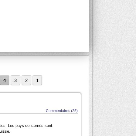
4
3
2
1
Commentaires (25)
tées. Les pays concernés sont:
uisse.