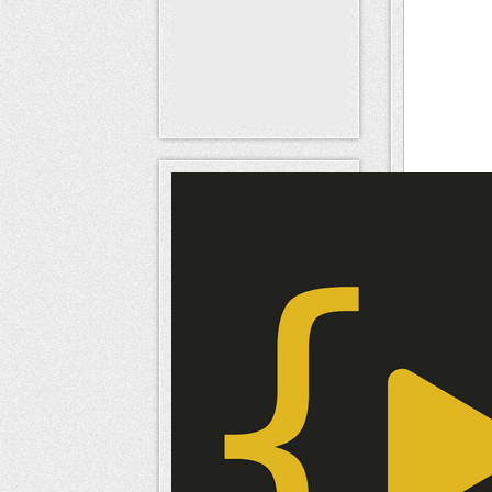
Voici 
Horl
Nouvelle
Bonjour
en ce b
L'Algér