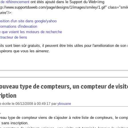
s de référencement
ont étés ajouté dans le Support du Web<img
tp://www.supportduweb.com/page/designs/1/images/smiley/1.gif" class="smil
rire"/>:
sition d'un site dans google/yahoo
formations d'indexation
 que voient les moteurs de recherche
tracteur de liens
ls sont bien sûr gratuits, il peuvent être très utiles pour l'amélioration de so
pérons que vous les aimerez.
ouveau type de compteurs, un compteur de visit
ription
 écrite le
06/12/2008 à 00:49:17
par
ybouane
,
eau type de compteur viens de s'ajouter à notre liste de compteurs, le comp
 sans inscription.