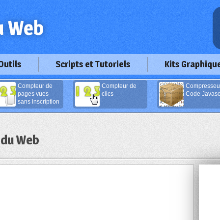
Outils
Scripts et Tutoriels
Kits Graphiqu
Compteur de
Compteur de
Compresseu
pages vues
clics
Code Javascr
sans inscription
 du Web