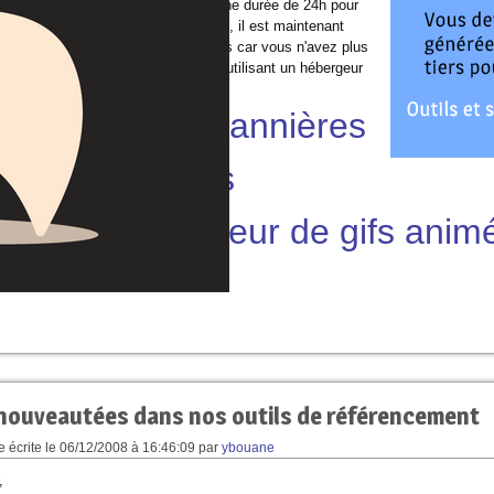
possible d'uploader une image pour une durée de 24h pour
l'utiliser dans les générateurs. Donc, il est maintenant
p plus faciles d'utiliser nos services car vous n'avez plus
d'envoyer vos images par ftp ou en utilisant un hébergeur
s pour utiliser nos services.
énérateur de bannières
animées
Générateur de gifs animé
nouveautées dans nos outils de référencement
 écrite le
06/12/2008 à 16:46:09
par
ybouane
,