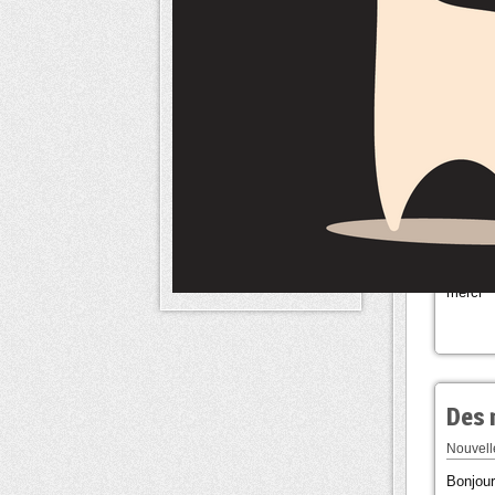
Il est 
pouvoir 
beaucou
besoin 
d'image
G
merci
Des 
Nouvelle
Bonjour