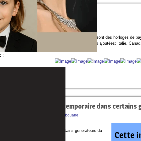
oges pays partie 2
 écrite le
22/12/2008 à 13:48:52
par
ybouane
,
ième partie des horloges pays ont étés ajoutées, ce sont des horloges de pay
eau des pays) les horloges des pays suivants ont étés ajoutées: Italie, Cana
ci:
t de l'option d'upload temporaire dans certains
 écrite le
15/12/2008 à 16:21:22
par
ybouane
,
velle option viens de s'ajouter à certains générateurs du
option d'upload temporaire.