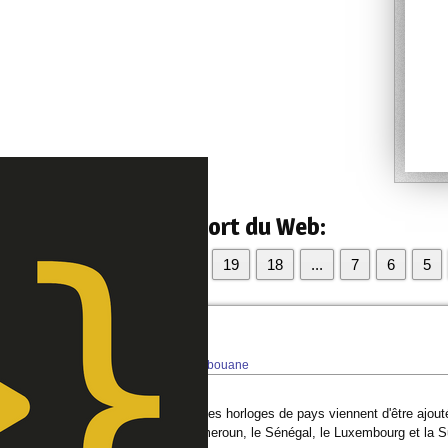
les nouvelles du Support du Web:
Pages:
21
20
19
18
...
7
6
5
oges pays partie 3
 écrite le
01/01/2009 à 10:21:50
par
ybouane
,
eau jour de 1 janvier 2009, 7 nouvelles horloges de pays viennent d'être ajou
ie, la Tunisie, la Côte d'ivoire, le Cameroun, le Sénégal, le Luxembourg et la S