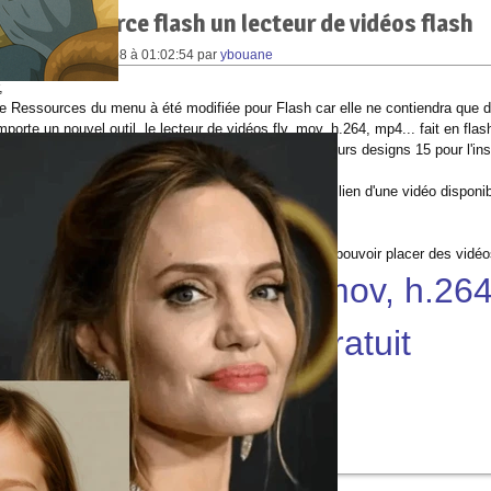
elle ressource flash un lecteur de vidéos flash
 écrite le
28/12/2008 à 01:02:54
par
ybouane
,
ie Ressources du menu à été modifiée pour Flash car elle ne contiendra que d
mporte un nouvel outil, le lecteur de vidéos flv, mov, h.264, mp4... fait en flas
eur est très paramétrable, il est disponible sous plusieurs designs 15 pour l'ins
ns.
lire des vidéos par url, ou encore il suffit de mettre un lien d'une vidéo dispo
tion.
ossible de mettre les vidéos en plein écran...
out est donné sous forme de code (X)html valide pour pouvoir placer des vidéo
ecteur de vidéos flv, mov, h.264
gratuit