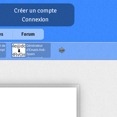
Créer un compte
Connexion
es
Forum
r de
Générateur
Boutons de
ipt
d'Emails Anti-
navigation
Spam
(Javascript)