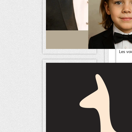
Horl
Nouvelle
Bonjour
La deux
le drap
Uni.
Les voi
merci
Ajou
Nouvelle
Bonjour
une nou
site, l'