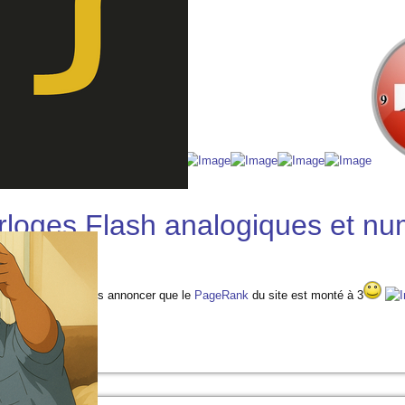
es horloges:
rloges Flash analogiques et nu
ofite aussi pour vous annoncer que le
PageRank
du site est monté à 3