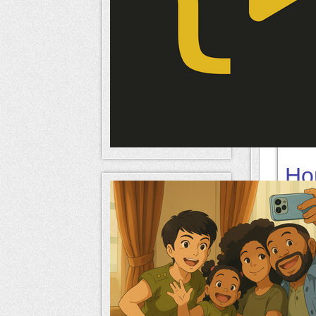
Voici l
Ho
J'en pr
merci