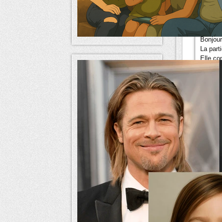
Nouv
Nouvelle
Bonjour
La part
Elle co
Le lect
viendro
Il peut 
Dailymo
Il est p
Et le t
L
merci