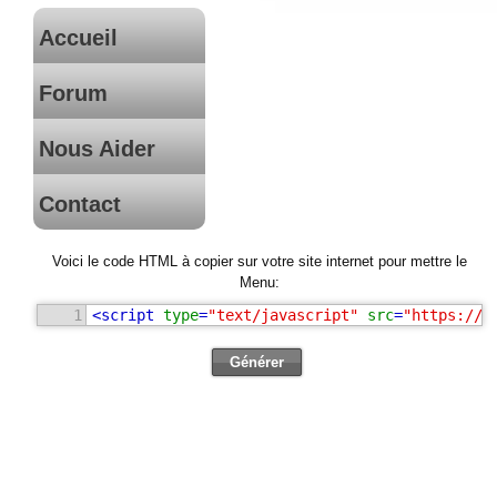
Accueil
Forum
Nous Aider
Contact
Voici le code HTML à copier sur votre site internet pour mettre le
Menu:
1
<
script
type
=
"text/javascript"
src
=
"https://s