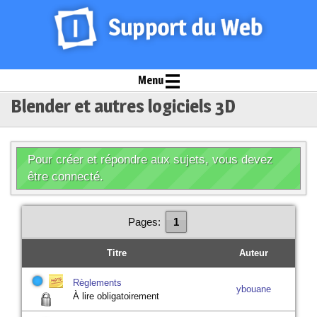
Menu
Blender et autres logiciels 3D
Pour créer et répondre aux sujets, vous devez
être connecté.
Pages:
1
Titre
Auteur
Règlements
ybouane
À lire obligatoirement