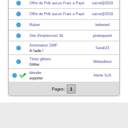
sacre@2019
sacre@2019
Ruban
bebened
Site d'impression 3d.
piratequenti
Annimation SWF
Sarah23
A l'aide !
Titres glitters
Webediteur
Glitter
blender
Alerte SoS
exporter
Pages:
1