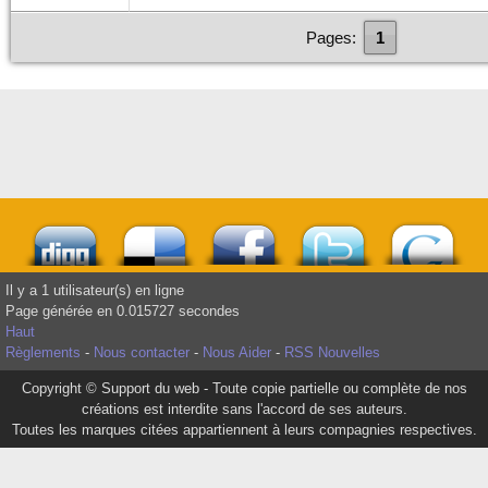
Pages:
1
Il y a 1 utilisateur(s) en ligne
Page générée en 0.015727 secondes
Haut
Règlements
-
Nous contacter
-
Nous Aider
-
RSS Nouvelles
Copyright © Support du web - Toute copie partielle ou complète de nos
créations est interdite sans l'accord de ses auteurs.
Toutes les marques citées appartiennent à leurs compagnies respectives.