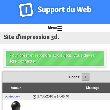
Menu
Site d'impression 3d.
Pour créer et répondre aux sujets, vous devez
être connecté.
Pages:
1
Auteur
Message
piratequenti
27/08/2010 à 17:46:40