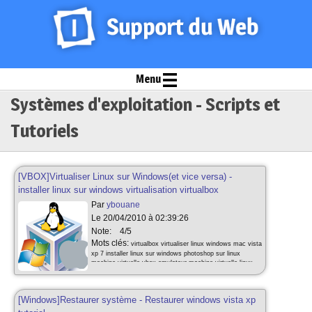
Menu
Systèmes d'exploitation - Scripts et
Tutoriels
[VBOX]Virtualiser Linux sur Windows(et vice versa) -
installer linux sur windows virtualisation virtualbox
Par
ybouane
Le 20/04/2010 à 02:39:26
Note:
4/5
Mots clés:
virtualbox virtualiser linux windows mac vista
xp 7 installer linux sur windows photoshop sur linux
machine virtuelle vbox emulateur machine virtuelle linux
sur windows windows sur linux virtualbox tutoriel
apprendre à virtualiser linux sur windows
[Windows]Restaurer système - Restaurer windows vista xp