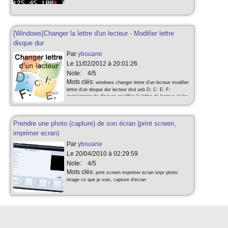
cmd windows vista windows xp ping www.google.com
serveur ip
[Windows]Changer la lettre d'un lecteur - Modifier lettre
disque dur
Par
ybouane
Le 11/02/2012 à 20:01:26
Note:
4/5
Mots clés:
windows changer lettre d'un lecteur modifier
lettre d'un disque dur lecteur dvd usb D: C: E: F:
gestionnaire de disques modifier la lettre de lecteur et les
chemins d'accès outils d'administration modifier lettre
initiales lecteur disque widnwos xp windows vista chemin
path lettre initiale modifier la lettre de lecteur et les
Prendre une photo (capture) de son écran (print screen,
chemins d'accès
imprimer ecran)
Par
ybouane
Le 20/04/2010 à 02:29:59
Note:
4/5
Mots clés:
print screen imprimer ecran impr photo
image ce que je vois, capture d'ecran