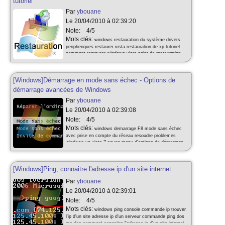
tutoriel
Par
ybouane
Le 20/04/2010 à 02:39:20
Note:
4/5
Mots clés:
windows restauration du système drivers
peripheriques restaurer vista restauration de xp tutoriel
comment restaurer windows vista point de restauration
bases de registre restore center tutoriel pour restauration
du système
[Windows]Démarrage en mode sans échec - Options de
démarrage avancées de Windows
Par
ybouane
Le 20/04/2010 à 02:39:08
Note:
4/5
Mots clés:
windows demarrage F8 mode sans échec
avec prise en compte du réseau resoudre problemes
windows xp vista 7 seven menu d'options de démarrage
avancées de windows tutoriel F8 demarrer Windows en
mode sans échec
[Windows]Ping, connaitre l'adresse ip d'un site internet
Par
ybouane
Le 20/04/2010 à 02:39:01
Note:
4/5
Mots clés:
windows ping console commande ip trouver
l'ip d'un site adresse ip d'un serveur commande ping dos
ms dos comment connaitre l'adresse ip d'un site internet