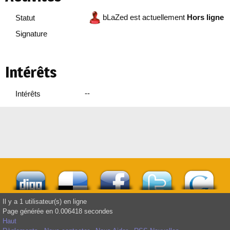
bLaZed est actuellement
Hors ligne
Statut
Signature
Intérêts
--
Intérêts
Il y a 1 utilisateur(s) en ligne
Page générée en 0.006418 secondes
Haut