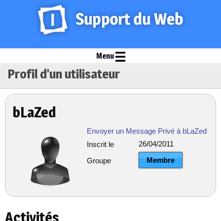
Menu
Profil d'un utilisateur
bLaZed
Envoyer un Message Privé à bLaZed
26/04/2011
Inscrit le
Membre
Groupe
Activités