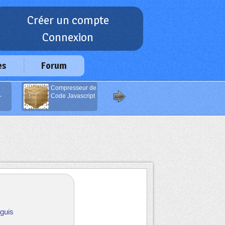
Créer un compte
Connexion
es
Forum
Compresseur de
Boutons de
-
Code Javascript
navigation
guis