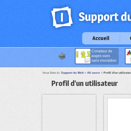
Accueil
Compteur de
pages vues
sans inscription
Vous êtes ici:
Support du Web
>
All users
>
Profil d'un utilisate
Profil d'un utilisateur