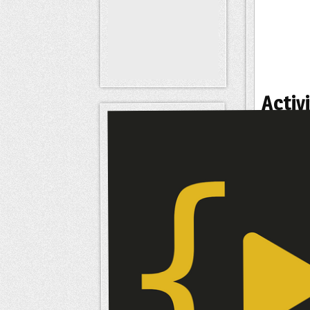
Activ
Statut
Signatu
Intér
Intérêts