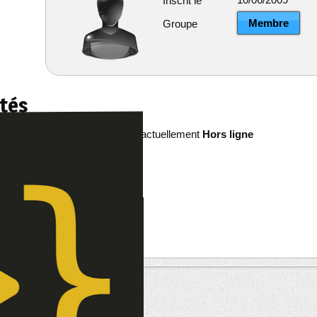
Inscrit le
Membre
Groupe
ités
zhoguis est actuellement
Hors ligne
re
êts
--