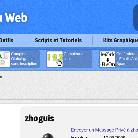
Outils
Scripts et Tutoriels
Kits Graphiqu
Compteur
Compteur de
Générateur
Global gratuit
clics
d'Emails Anti
sans inscription
Spam
(Javascript)
ur
zhoguis
Envoyer un Message Privé à zho
10/06/2009