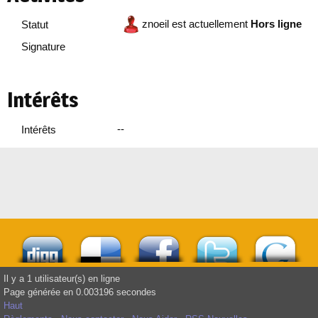
znoeil est actuellement
Hors ligne
Statut
Signature
Intérêts
--
Intérêts
Il y a 1 utilisateur(s) en ligne
Page générée en 0.003196 secondes
Haut