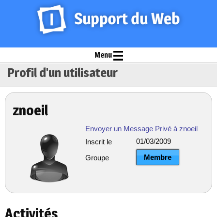
Menu
Profil d'un utilisateur
znoeil
Envoyer un Message Privé à znoeil
01/03/2009
Inscrit le
Membre
Groupe
Activités