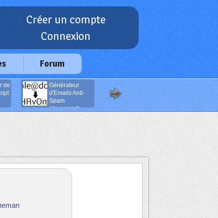
Créer un compte
Connexion
es
Forum
r de
Générateur
Boutons de
ipt
d'Emails Anti-
navigation
Spam
(Javascript)
ineman