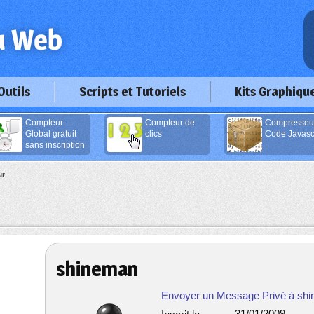
Outils
Scripts et Tutoriels
Kits Graphiqu
Compteur
Compteur de
Compresseu
Global gratuit
clics
Code Javascr
sans inscription
ur
shineman
Envoyer un Message Privé à sh
31/01/2009