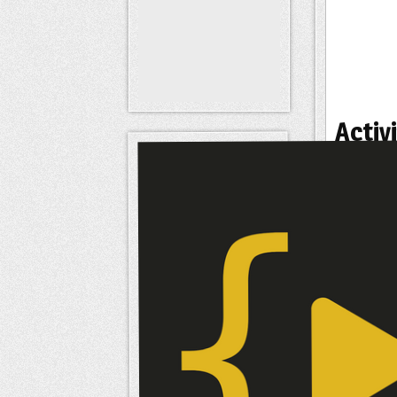
Activ
Statut
Signatu
Intér
Intérêts