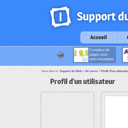
Accueil
Compteur de
pages vues
sans inscription
Vous êtes ici:
Support du Web
>
All users
>
Profil d'un utilisate
Profil d'un utilisateur