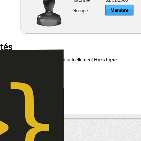
Inscrit le
Membre
Groupe
ités
shineman est actuellement
Hors ligne
re
êts
--