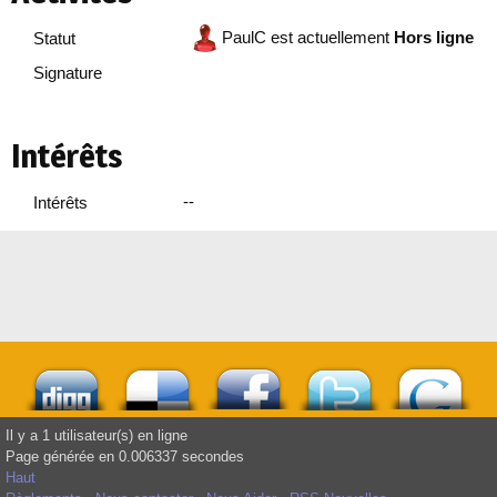
PaulC est actuellement
Hors ligne
Statut
Signature
Intérêts
--
Intérêts
Il y a 1 utilisateur(s) en ligne
Page générée en 0.006337 secondes
Haut