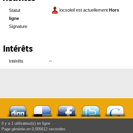
locsoleil est actuellement
Hors
Statut
ligne
Signature
Intérêts
--
Intérêts
Il y a 1 utilisateur(s) en ligne
Page générée en 0.005612 secondes