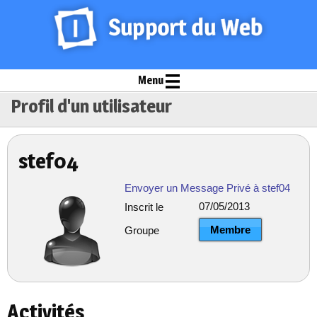
Menu
Profil d'un utilisateur
stef04
Envoyer un Message Privé à stef04
07/05/2013
Inscrit le
Membre
Groupe
Activités