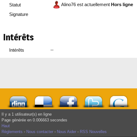
Alino76 est actuellement
Hors ligne
Statut
Signature
Intérêts
--
Intérêts
Il y a 1 utilisateur(s) en ligne
Page générée en 0.006663 secondes
Haut
Règlements
-
Nous contacter
-
Nous Aider
-
RSS Nouvelles