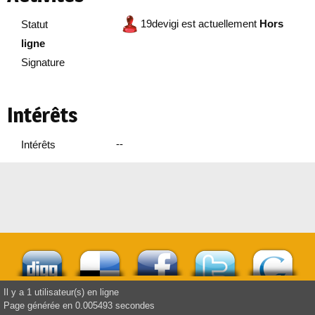
19devigi est actuellement
Hors
Statut
ligne
Signature
Intérêts
--
Intérêts
Il y a 1 utilisateur(s) en ligne
Page générée en 0.005493 secondes