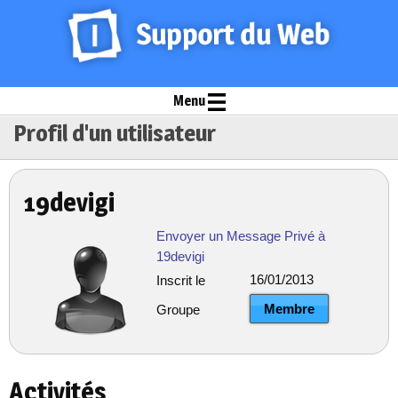
Menu
Profil d'un utilisateur
19devigi
Envoyer un Message Privé à
19devigi
16/01/2013
Inscrit le
Membre
Groupe
Activités