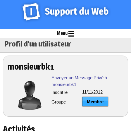
Menu
Profil d'un utilisateur
monsieurbk1
Envoyer un Message Privé à
monsieurbk1
11/11/2012
Inscrit le
Membre
Groupe
Activités