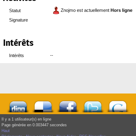
Znojmo est actuellement
Hors ligne
Statut
Signature
Intérêts
--
Intérêts
Il y a 1 utilisateur(s) en ligne
Page générée en 0.003447 secondes
Haut