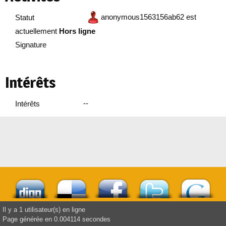
anonymous1563156ab62 est
Statut
actuellement
Hors ligne
Signature
Intérêts
--
Intérêts
Il y a 1 utilisateur(s) en ligne
Page générée en 0.004114 secondes