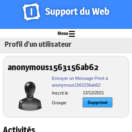
Menu
Profil d'un utilisateur
anonymous1563156ab62
Envoyer un Message Privé à
anonymous1563156ab62
12/12/2021
Inscrit le
Supprimé
Groupe
Activités