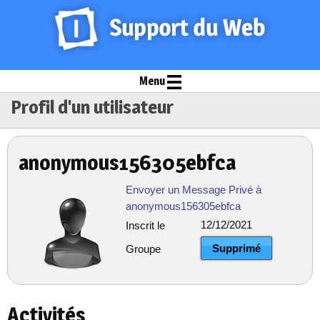
Menu
Profil d'un utilisateur
anonymous156305ebfca
Envoyer un Message Privé à
anonymous156305ebfca
12/12/2021
Inscrit le
Supprimé
Groupe
Activités