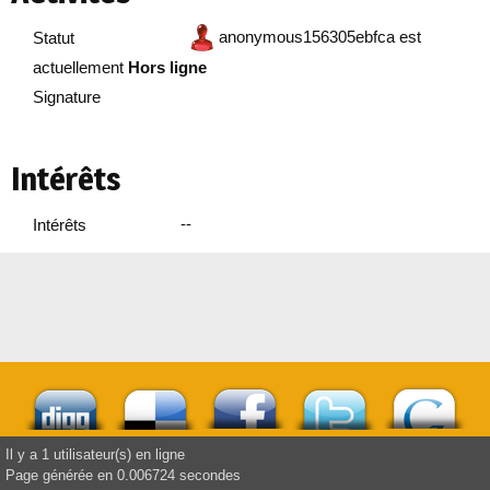
anonymous156305ebfca est
Statut
actuellement
Hors ligne
Signature
Intérêts
--
Intérêts
Il y a 1 utilisateur(s) en ligne
Page générée en 0.006724 secondes