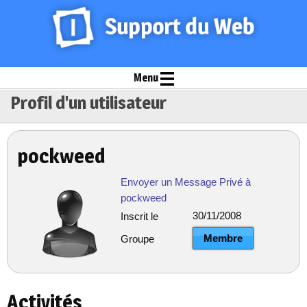
Menu
Profil d'un utilisateur
pockweed
Envoyer un Message Privé à
pockweed
30/11/2008
Inscrit le
Membre
Groupe
Activités