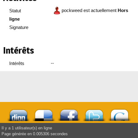
pockweed est actuellement
Hors
Statut
ligne
Signature
Intérêts
--
Intérêts
Il y a 1 utilisateur(s) en ligne
Page générée en 0.005306 secondes