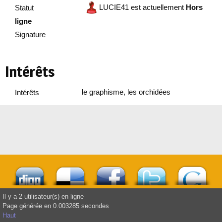
LUCIE41 est actuellement
Hors
Statut
ligne
Signature
Intérêts
le graphisme, les orchidées
Intérêts
Il y a 2 utilisateur(s) en ligne
Page générée en 0.003285 secondes
Haut