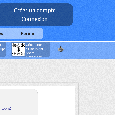
Créer un compte
Connexion
es
Forum
r de
Générateur
Boutons de
ipt
d'Emails Anti-
navigation
Spam
(Javascript)
mtoph2