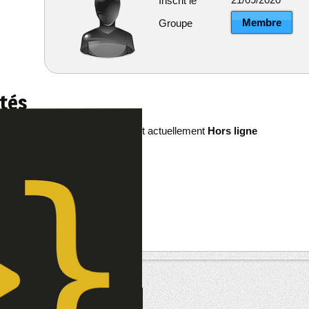
Inscrit le
Membre
Groupe
ités
fromtoph2 est actuellement
Hors ligne
re
êts
--