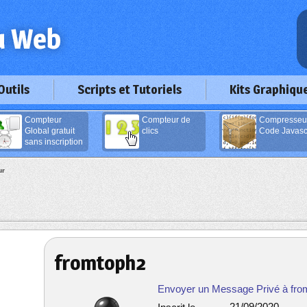
Outils
Scripts et Tutoriels
Kits Graphiqu
Compteur
Compteur de
Compresseu
Global gratuit
clics
Code Javascr
sans inscription
ur
fromtoph2
Envoyer un Message Privé à fro
21/09/2020