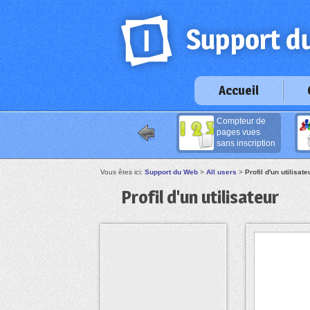
Accueil
Compteur de
pages vues
sans inscription
Vous êtes ici:
Support du Web
>
All users
>
Profil d'un utilisate
Profil d'un utilisateur