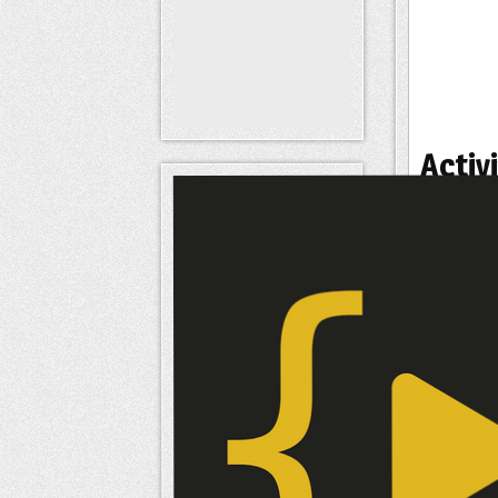
Activ
Statut
Signatu
Intér
Intérêts