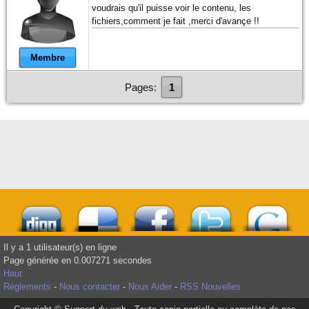
voudrais qu'il puisse voir le contenu, les
fichiers,comment je fait ,merci d'avançe !!
Membre
Pages:
1
Il y a 1 utilisateur(s) en ligne
Page générée en 0.007271 secondes
Haut
Règlements
-
Nous contacter
-
Nous Aider
-
RSS Nouvelles