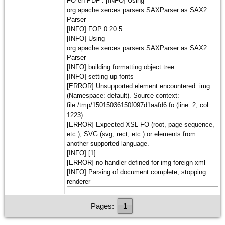
FO en PDF : [INFO] Using
org.apache.xerces.parsers.SAXParser as SAX2
Parser
[INFO] FOP 0.20.5
[INFO] Using
org.apache.xerces.parsers.SAXParser as SAX2
Parser
[INFO] building formatting object tree
[INFO] setting up fonts
[ERROR] Unsupported element encountered: img
(Namespace: default). Source context:
file:/tmp/15015036150f097d1aafd6.fo (line: 2, col:
1223)
[ERROR] Expected XSL-FO (root, page-sequence,
etc.), SVG (svg, rect, etc.) or elements from
another supported language.
[INFO] [1]
[ERROR] no handler defined for img foreign xml
[INFO] Parsing of document complete, stopping
renderer
Pages:
1