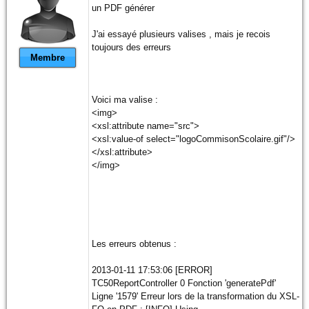
un PDF générer
J'ai essayé plusieurs valises , mais je recois
toujours des erreurs
Membre
Voici ma valise :
<img>
<xsl:attribute name="src">
<xsl:value-of select="logoCommisonScolaire.gif"/>
</xsl:attribute>
</img>
Les erreurs obtenus :
2013-01-11 17:53:06 [ERROR]
TC50ReportController 0 Fonction 'generatePdf'
Ligne '1579' Erreur lors de la transformation du XSL-