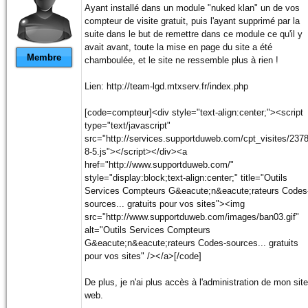
Ayant installé dans un module "nuked klan" un de vos
compteur de visite gratuit, puis l'ayant supprimé par la
suite dans le but de remettre dans ce module ce qu'il y
avait avant, toute la mise en page du site a été
Membre
chamboulée, et le site ne ressemble plus à rien !
Lien: http://team-lgd.mtxserv.fr/index.php
[code=compteur]<div style="text-align:center;"><script
type="text/javascript"
src="http://services.supportduweb.com/cpt_visites/2378
8-5.js"></script></div><a
href="http://www.supportduweb.com/"
style="display:block;text-align:center;" title="Outils
Services Compteurs G&eacute;n&eacute;rateurs Codes
sources... gratuits pour vos sites"><img
src="http://www.supportduweb.com/images/ban03.gif"
alt="Outils Services Compteurs
G&eacute;n&eacute;rateurs Codes-sources... gratuits
pour vos sites" /></a>[/code]
De plus, je n'ai plus accès à l'administration de mon site
web.