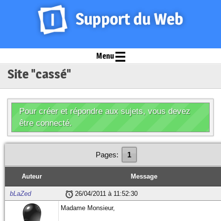
Menu
Site "cassé"
Pour créer et répondre aux sujets, vous devez
être connecté.
Pages:
1
Auteur
Message
bLaZed
26/04/2011 à 11:52:30
Madame Monsieur,