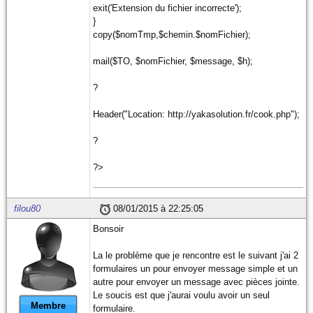
exit('Extension du fichier incorrecte');
}
copy($nomTmp,$chemin.$nomFichier);
mail($TO, $nomFichier, $message, $h);
?
Header("Location: http://yakasolution.fr/cook.php");
?
?>
filou80
08/01/2015 à 22:25:05
Bonsoir
La le problème que je rencontre est le suivant j'ai 2
formulaires un pour envoyer message simple et un
autre pour envoyer un message avec pièces jointe.
Le soucis est que j'aurai voulu avoir un seul
Membre
formulaire.