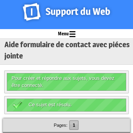
Menu
Aide formulaire de contact avec piéces
jointe
Pour créer et répondre aux sujets, vous devez
être connecté.
Ce sujet est résolu.
Pages:
1