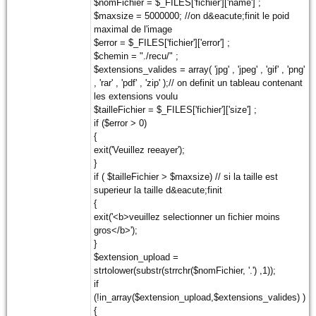
$nomFichier = $_FILES['fichier']['name'] ;
$maxsize = 5000000; //on d&eacute;finit le poid
maximal de l'image
$error = $_FILES['fichier']['error'] ;
$chemin = "./recu/" ;
$extensions_valides = array( 'jpg' , 'jpeg' , 'gif' , 'png'
, 'rar' , 'pdf' , 'zip' );// on definit un tableau contenant
les extensions voulu
$tailleFichier = $_FILES['fichier']['size'] ;
if ($error > 0)
{
exit('Veuillez reeayer');
}
if ( $tailleFichier > $maxsize) // si la taille est
superieur la taille d&eacute;finit
{
exit('<b>veuillez selectionner un fichier moins
gros</b>');
}
$extension_upload =
strtolower(substr(strrchr($nomFichier, '.') ,1));
if
(!in_array($extension_upload,$extensions_valides) )
{