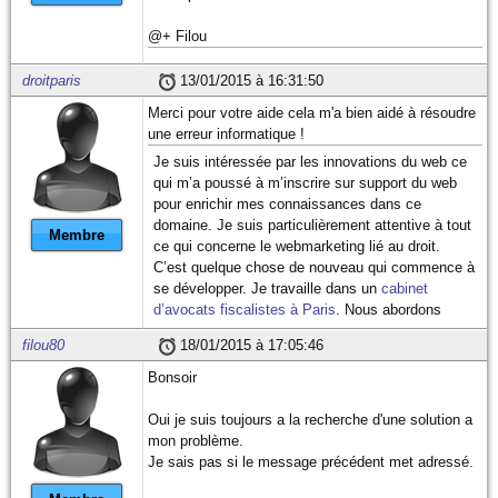
@+ Filou
droitparis
13/01/2015 à 16:31:50
Merci pour votre aide cela m'a bien aidé à résoudre
une erreur informatique !
Je suis intéressée par les innovations du web ce
qui m’a poussé à m’inscrire sur support du web
pour enrichir mes connaissances dans ce
domaine. Je suis particulièrement attentive à tout
Membre
ce qui concerne le webmarketing lié au droit.
C’est quelque chose de nouveau qui commence à
se développer. Je travaille dans un
cabinet
d’avocats fiscalistes à Paris
. Nous abordons
différentes problématiques mais restons très
filou80
18/01/2015 à 17:05:46
soucieux de la communication liée à notre
cabinet.
Bonsoir
Oui je suis toujours a la recherche d'une solution a
mon problème.
Je sais pas si le message précédent met adressé.