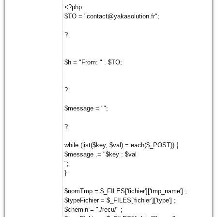
<?php
$TO = "contact@yakasolution.fr";
?
$h = "From: " . $TO;
?
$message = "";
?
while (list($key, $val) = each($_POST)) {
$message .= "$key : $val
";
}
$nomTmp = $_FILES['fichier']['tmp_name'] ;
$typeFichier = $_FILES['fichier']['type'] ;
$chemin = "./recu/" ;