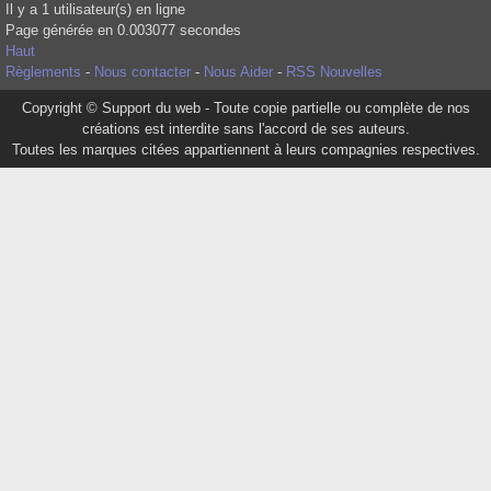
Il y a 1 utilisateur(s) en ligne
Page générée en 0.003077 secondes
Haut
Règlements
-
Nous contacter
-
Nous Aider
-
RSS Nouvelles
Copyright © Support du web - Toute copie partielle ou complète de nos
créations est interdite sans l'accord de ses auteurs.
Toutes les marques citées appartiennent à leurs compagnies respectives.