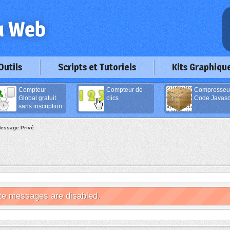
Outils
Scripts et Tutoriels
Kits Graphiqu
Compteur
Compteur de
Compresseu
Global gratuit
clics
Code Javascr
sans inscription
essage Privé
te messages are disabled.