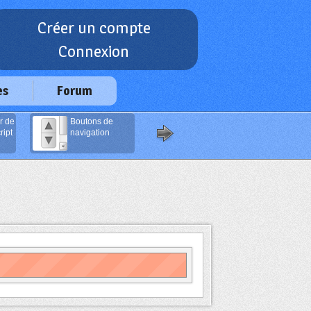
Créer un compte
Connexion
es
Forum
r de
Boutons de
Générateur
ipt
navigation
d'Emails Anti-
Spam
(Javascript)