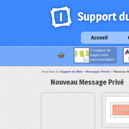
Accueil
Compteur de
pages vues
sans inscription
Vous êtes ici:
Support du Web
>
Messages Privés
>
Nouveau M
Nouveau Message Privé
Priva