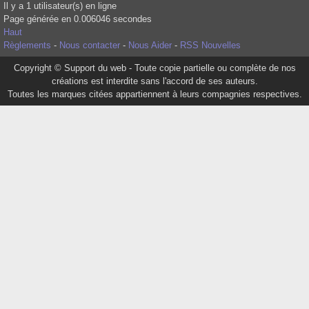
Il y a 1 utilisateur(s) en ligne
Page générée en 0.006046 secondes
Haut
Règlements
-
Nous contacter
-
Nous Aider
-
RSS Nouvelles
Copyright © Support du web - Toute copie partielle ou complète de nos
créations est interdite sans l'accord de ses auteurs.
Toutes les marques citées appartiennent à leurs compagnies respectives.