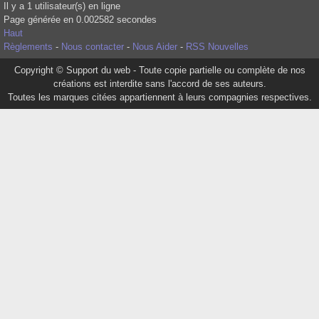
Il y a 1 utilisateur(s) en ligne
Page générée en 0.002582 secondes
Haut
Règlements
-
Nous contacter
-
Nous Aider
-
RSS Nouvelles
Copyright © Support du web - Toute copie partielle ou complète de nos
créations est interdite sans l'accord de ses auteurs.
Toutes les marques citées appartiennent à leurs compagnies respectives.