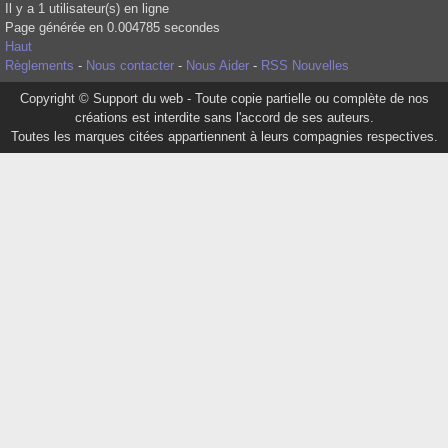
Il y a 1 utilisateur(s) en ligne
Page générée en 0.004785 secondes
Haut
Règlements
-
Nous contacter
-
Nous Aider
-
RSS Nouvelles
Copyright © Support du web - Toute copie partielle ou complète de nos
créations est interdite sans l'accord de ses auteurs.
Toutes les marques citées appartiennent à leurs compagnies respectives.