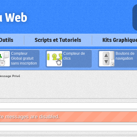
Outils
Scripts et Tutoriels
Kits Graphiqu
Compteur
Compteur de
Boutons de
Global gratuit
clics
navigation
sans inscription
essage Privé
te messages are disabled.