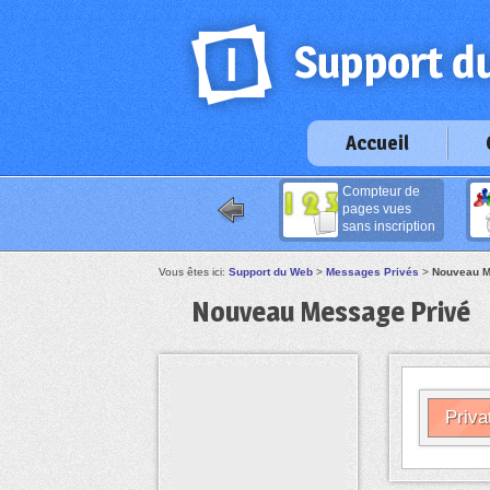
Accueil
Compteur de
pages vues
sans inscription
Vous êtes ici:
Support du Web
>
Messages Privés
>
Nouveau M
Nouveau Message Privé
Priva