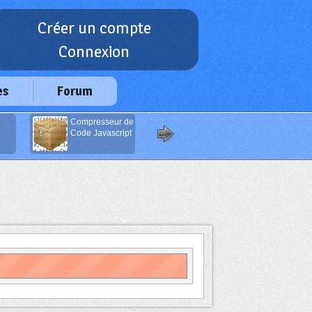
Créer un compte
Connexion
es
Forum
Compresseur de
Générateur
Code Javascript
d'Emails Anti-
Spam
(Javascript)