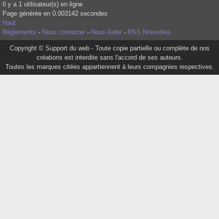
Il y a 1 utilisateur(s) en ligne
Page générée en 0.003142 secondes
Haut
Règlements
-
Nous contacter
-
Nous Aider
-
RSS Nouvelles
Copyright © Support du web - Toute copie partielle ou complète de nos
créations est interdite sans l'accord de ses auteurs.
Toutes les marques citées appartiennent à leurs compagnies respectives.