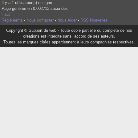
Il y a 1 utilisateur(s) en ligne
Page générée en 0.002713 secondes
Haut
Règlements
-
Nous contacter
-
Nous Aider
-
RSS Nouvelles
Copyright © Support du web - Toute copie partielle ou complète de nos
créations est interdite sans l'accord de ses auteurs.
Toutes les marques citées appartiennent à leurs compagnies respectives.