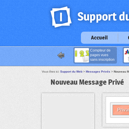
Accueil
Compteur de
pages vues
sans inscription
Vous êtes ici:
Support du Web
>
Messages Privés
>
Nouveau M
Nouveau Message Privé
Priva