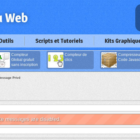
Outils
Scripts et Tutoriels
Kits Graphiqu
Compteur
Compteur de
Compresseu
Global gratuit
clics
Code Javascr
sans inscription
essage Privé
te messages are disabled.